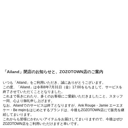
「Ailand」閉店のお知らせと、ZOZOTOWN店のご案内
いつも「Ailand」をご利用いただき、誠にありがとうございます。
この度、「Ailand」は令和8年7月31日（金）17:00をもちまして、サービスを
終了させていただくこととなりました。
これまで長きにわたり、多くのお客様にご愛顧いただきましたこと、スタッフ
一同、心より御礼申し上げます。
なお、Ailandでのサービスは終了となりますが、Ank Rouge・Jamie エーエヌ
ケー・Be mqinをはじめとするブランドは、今後もZOZOTOWN店にて販売を継
続してまいります。
これからも皆様にかわいいアイテムをお届けしてまいりますので、今後はぜひ
ZOZOTOWN店をご利用いただけますと幸いです。