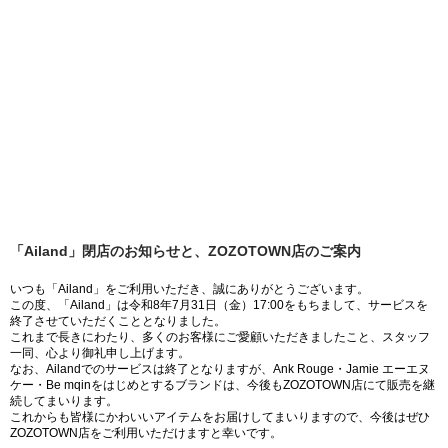
「Ailand」閉店のお知らせと、ZOZOTOWN店のご案内
いつも「Ailand」をご利用いただき、誠にありがとうございます。
この度、「Ailand」は令和8年7月31日（金）17:00をもちまして、サービスを
終了させていただくこととなりました。
これまで長きにわたり、多くのお客様にご愛顧いただきましたこと、スタッフ
一同、心より御礼申し上げます。
なお、Ailandでのサービスは終了となりますが、Ank Rouge・Jamie エーエヌ
ケー・Be mqinをはじめとするブランドは、今後もZOZOTOWN店にて販売を継
続してまいります。
これからも皆様にかわいいアイテムをお届けしてまいりますので、今後はぜひ
ZOZOTOWN店をご利用いただけますと幸いです。