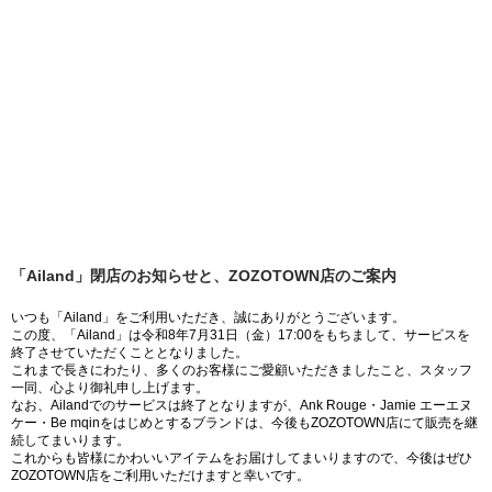
「Ailand」閉店のお知らせと、ZOZOTOWN店のご案内
いつも「Ailand」をご利用いただき、誠にありがとうございます。
この度、「Ailand」は令和8年7月31日（金）17:00をもちまして、サービスを
終了させていただくこととなりました。
これまで長きにわたり、多くのお客様にご愛顧いただきましたこと、スタッフ
一同、心より御礼申し上げます。
なお、Ailandでのサービスは終了となりますが、Ank Rouge・Jamie エーエヌ
ケー・Be mqinをはじめとするブランドは、今後もZOZOTOWN店にて販売を継
続してまいります。
これからも皆様にかわいいアイテムをお届けしてまいりますので、今後はぜひ
ZOZOTOWN店をご利用いただけますと幸いです。