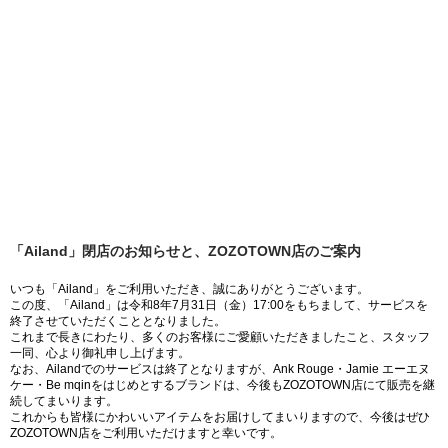
「Ailand」閉店のお知らせと、ZOZOTOWN店のご案内
いつも「Ailand」をご利用いただき、誠にありがとうございます。
この度、「Ailand」は令和8年7月31日（金）17:00をもちまして、サービスを
終了させていただくこととなりました。
これまで長きにわたり、多くのお客様にご愛顧いただきましたこと、スタッフ
一同、心より御礼申し上げます。
なお、Ailandでのサービスは終了となりますが、Ank Rouge・Jamie エーエヌ
ケー・Be mqinをはじめとするブランドは、今後もZOZOTOWN店にて販売を継
続してまいります。
これからも皆様にかわいいアイテムをお届けしてまいりますので、今後はぜひ
ZOZOTOWN店をご利用いただけますと幸いです。