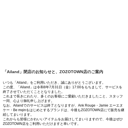
「Ailand」閉店のお知らせと、ZOZOTOWN店のご案内
いつも「Ailand」をご利用いただき、誠にありがとうございます。
この度、「Ailand」は令和8年7月31日（金）17:00をもちまして、サービスを
終了させていただくこととなりました。
これまで長きにわたり、多くのお客様にご愛顧いただきましたこと、スタッフ
一同、心より御礼申し上げます。
なお、Ailandでのサービスは終了となりますが、Ank Rouge・Jamie エーエヌ
ケー・Be mqinをはじめとするブランドは、今後もZOZOTOWN店にて販売を継
続してまいります。
これからも皆様にかわいいアイテムをお届けしてまいりますので、今後はぜひ
ZOZOTOWN店をご利用いただけますと幸いです。