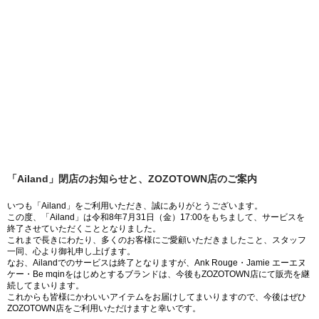
「Ailand」閉店のお知らせと、ZOZOTOWN店のご案内
いつも「Ailand」をご利用いただき、誠にありがとうございます。
この度、「Ailand」は令和8年7月31日（金）17:00をもちまして、サービスを
終了させていただくこととなりました。
これまで長きにわたり、多くのお客様にご愛顧いただきましたこと、スタッフ
一同、心より御礼申し上げます。
なお、Ailandでのサービスは終了となりますが、Ank Rouge・Jamie エーエヌ
ケー・Be mqinをはじめとするブランドは、今後もZOZOTOWN店にて販売を継
続してまいります。
これからも皆様にかわいいアイテムをお届けしてまいりますので、今後はぜひ
ZOZOTOWN店をご利用いただけますと幸いです。