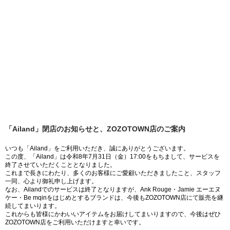
「Ailand」閉店のお知らせと、ZOZOTOWN店のご案内
いつも「Ailand」をご利用いただき、誠にありがとうございます。
この度、「Ailand」は令和8年7月31日（金）17:00をもちまして、サービスを
終了させていただくこととなりました。
これまで長きにわたり、多くのお客様にご愛顧いただきましたこと、スタッフ
一同、心より御礼申し上げます。
なお、Ailandでのサービスは終了となりますが、Ank Rouge・Jamie エーエヌ
ケー・Be mqinをはじめとするブランドは、今後もZOZOTOWN店にて販売を継
続してまいります。
これからも皆様にかわいいアイテムをお届けしてまいりますので、今後はぜひ
ZOZOTOWN店をご利用いただけますと幸いです。