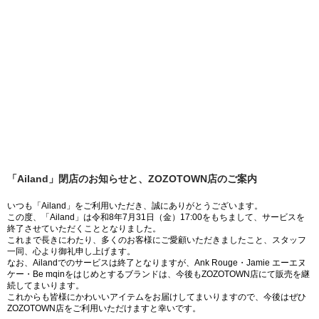
「Ailand」閉店のお知らせと、ZOZOTOWN店のご案内
いつも「Ailand」をご利用いただき、誠にありがとうございます。
この度、「Ailand」は令和8年7月31日（金）17:00をもちまして、サービスを
終了させていただくこととなりました。
これまで長きにわたり、多くのお客様にご愛顧いただきましたこと、スタッフ
一同、心より御礼申し上げます。
なお、Ailandでのサービスは終了となりますが、Ank Rouge・Jamie エーエヌ
ケー・Be mqinをはじめとするブランドは、今後もZOZOTOWN店にて販売を継
続してまいります。
これからも皆様にかわいいアイテムをお届けしてまいりますので、今後はぜひ
ZOZOTOWN店をご利用いただけますと幸いです。