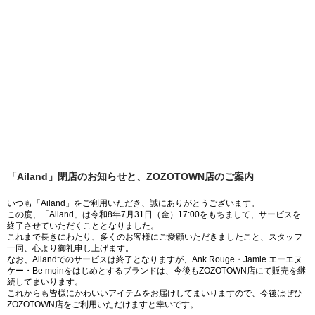
「Ailand」閉店のお知らせと、ZOZOTOWN店のご案内
いつも「Ailand」をご利用いただき、誠にありがとうございます。
この度、「Ailand」は令和8年7月31日（金）17:00をもちまして、サービスを
終了させていただくこととなりました。
これまで長きにわたり、多くのお客様にご愛顧いただきましたこと、スタッフ
一同、心より御礼申し上げます。
なお、Ailandでのサービスは終了となりますが、Ank Rouge・Jamie エーエヌ
ケー・Be mqinをはじめとするブランドは、今後もZOZOTOWN店にて販売を継
続してまいります。
これからも皆様にかわいいアイテムをお届けしてまいりますので、今後はぜひ
ZOZOTOWN店をご利用いただけますと幸いです。