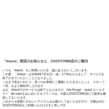
「Ailand」閉店のお知らせと、ZOZOTOWN店のご案内
いつも「Ailand」をご利用いただき、誠にありがとうございます。
この度、「Ailand」は令和8年7月31日（金）17:00をもちまして、サービスを
終了させていただくこととなりました。
これまで長きにわたり、多くのお客様にご愛顧いただきましたこと、スタッフ
一同、心より御礼申し上げます。
なお、Ailandでのサービスは終了となりますが、Ank Rouge・Jamie エーエヌ
ケー・Be mqinをはじめとするブランドは、今後もZOZOTOWN店にて販売を継
続してまいります。
これからも皆様にかわいいアイテムをお届けしてまいりますので、今後はぜひ
ZOZOTOWN店をご利用いただけますと幸いです。