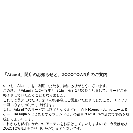
「Ailand」閉店のお知らせと、ZOZOTOWN店のご案内
いつも「Ailand」をご利用いただき、誠にありがとうございます。
この度、「Ailand」は令和8年7月31日（金）17:00をもちまして、サービスを
終了させていただくこととなりました。
これまで長きにわたり、多くのお客様にご愛顧いただきましたこと、スタッフ
一同、心より御礼申し上げます。
なお、Ailandでのサービスは終了となりますが、Ank Rouge・Jamie エーエヌ
ケー・Be mqinをはじめとするブランドは、今後もZOZOTOWN店にて販売を継
続してまいります。
これからも皆様にかわいいアイテムをお届けしてまいりますので、今後はぜひ
ZOZOTOWN店をご利用いただけますと幸いです。