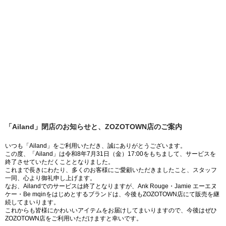
「Ailand」閉店のお知らせと、ZOZOTOWN店のご案内
いつも「Ailand」をご利用いただき、誠にありがとうございます。
この度、「Ailand」は令和8年7月31日（金）17:00をもちまして、サービスを
終了させていただくこととなりました。
これまで長きにわたり、多くのお客様にご愛顧いただきましたこと、スタッフ
一同、心より御礼申し上げます。
なお、Ailandでのサービスは終了となりますが、Ank Rouge・Jamie エーエヌ
ケー・Be mqinをはじめとするブランドは、今後もZOZOTOWN店にて販売を継
続してまいります。
これからも皆様にかわいいアイテムをお届けしてまいりますので、今後はぜひ
ZOZOTOWN店をご利用いただけますと幸いです。