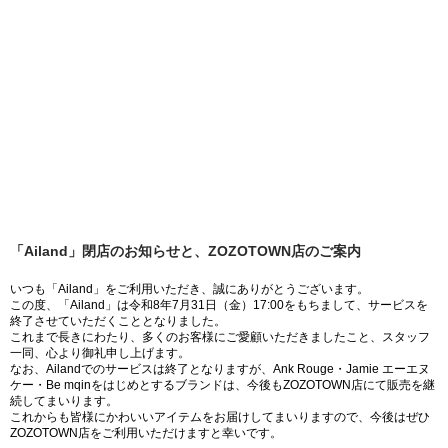
「Ailand」閉店のお知らせと、ZOZOTOWN店のご案内
いつも「Ailand」をご利用いただき、誠にありがとうございます。
この度、「Ailand」は令和8年7月31日（金）17:00をもちまして、サービスを
終了させていただくこととなりました。
これまで長きにわたり、多くのお客様にご愛顧いただきましたこと、スタッフ
一同、心より御礼申し上げます。
なお、Ailandでのサービスは終了となりますが、Ank Rouge・Jamie エーエヌ
ケー・Be mqinをはじめとするブランドは、今後もZOZOTOWN店にて販売を継
続してまいります。
これからも皆様にかわいいアイテムをお届けしてまいりますので、今後はぜひ
ZOZOTOWN店をご利用いただけますと幸いです。