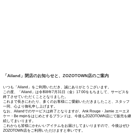
「Ailand」閉店のお知らせと、ZOZOTOWN店のご案内
いつも「Ailand」をご利用いただき、誠にありがとうございます。
この度、「Ailand」は令和8年7月31日（金）17:00をもちまして、サービスを
終了させていただくこととなりました。
これまで長きにわたり、多くのお客様にご愛顧いただきましたこと、スタッフ
一同、心より御礼申し上げます。
なお、Ailandでのサービスは終了となりますが、Ank Rouge・Jamie エーエヌ
ケー・Be mqinをはじめとするブランドは、今後もZOZOTOWN店にて販売を継
続してまいります。
これからも皆様にかわいいアイテムをお届けしてまいりますので、今後はぜひ
ZOZOTOWN店をご利用いただけますと幸いです。