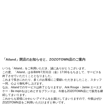
「Ailand」閉店のお知らせと、ZOZOTOWN店のご案内
いつも「Ailand」をご利用いただき、誠にありがとうございます。
この度、「Ailand」は令和8年7月31日（金）17:00をもちまして、サービスを
終了させていただくこととなりました。
これまで長きにわたり、多くのお客様にご愛顧いただきましたこと、スタッフ
一同、心より御礼申し上げます。
なお、Ailandでのサービスは終了となりますが、Ank Rouge・Jamie エーエヌ
ケー・Be mqinをはじめとするブランドは、今後もZOZOTOWN店にて販売を継
続してまいります。
これからも皆様にかわいいアイテムをお届けしてまいりますので、今後はぜひ
ZOZOTOWN店をご利用いただけますと幸いです。