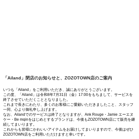
「Ailand」閉店のお知らせと、ZOZOTOWN店のご案内
いつも「Ailand」をご利用いただき、誠にありがとうございます。
この度、「Ailand」は令和8年7月31日（金）17:00をもちまして、サービスを
終了させていただくこととなりました。
これまで長きにわたり、多くのお客様にご愛顧いただきましたこと、スタッフ
一同、心より御礼申し上げます。
なお、Ailandでのサービスは終了となりますが、Ank Rouge・Jamie エーエヌ
ケー・Be mqinをはじめとするブランドは、今後もZOZOTOWN店にて販売を継
続してまいります。
これからも皆様にかわいいアイテムをお届けしてまいりますので、今後はぜひ
ZOZOTOWN店をご利用いただけますと幸いです。