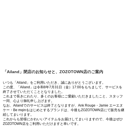
「Ailand」閉店のお知らせと、ZOZOTOWN店のご案内
いつも「Ailand」をご利用いただき、誠にありがとうございます。
この度、「Ailand」は令和8年7月31日（金）17:00をもちまして、サービスを
終了させていただくこととなりました。
これまで長きにわたり、多くのお客様にご愛顧いただきましたこと、スタッフ
一同、心より御礼申し上げます。
なお、Ailandでのサービスは終了となりますが、Ank Rouge・Jamie エーエヌ
ケー・Be mqinをはじめとするブランドは、今後もZOZOTOWN店にて販売を継
続してまいります。
これからも皆様にかわいいアイテムをお届けしてまいりますので、今後はぜひ
ZOZOTOWN店をご利用いただけますと幸いです。