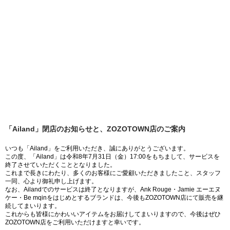
「Ailand」閉店のお知らせと、ZOZOTOWN店のご案内
いつも「Ailand」をご利用いただき、誠にありがとうございます。
この度、「Ailand」は令和8年7月31日（金）17:00をもちまして、サービスを
終了させていただくこととなりました。
これまで長きにわたり、多くのお客様にご愛顧いただきましたこと、スタッフ
一同、心より御礼申し上げます。
なお、Ailandでのサービスは終了となりますが、Ank Rouge・Jamie エーエヌ
ケー・Be mqinをはじめとするブランドは、今後もZOZOTOWN店にて販売を継
続してまいります。
これからも皆様にかわいいアイテムをお届けしてまいりますので、今後はぜひ
ZOZOTOWN店をご利用いただけますと幸いです。