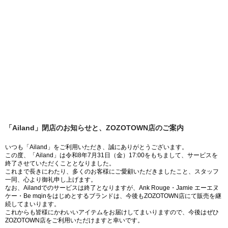
「Ailand」閉店のお知らせと、ZOZOTOWN店のご案内
いつも「Ailand」をご利用いただき、誠にありがとうございます。
この度、「Ailand」は令和8年7月31日（金）17:00をもちまして、サービスを
終了させていただくこととなりました。
これまで長きにわたり、多くのお客様にご愛顧いただきましたこと、スタッフ
一同、心より御礼申し上げます。
なお、Ailandでのサービスは終了となりますが、Ank Rouge・Jamie エーエヌ
ケー・Be mqinをはじめとするブランドは、今後もZOZOTOWN店にて販売を継
続してまいります。
これからも皆様にかわいいアイテムをお届けしてまいりますので、今後はぜひ
ZOZOTOWN店をご利用いただけますと幸いです。