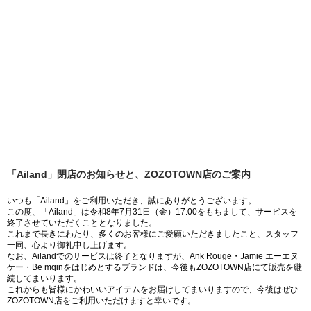
「Ailand」閉店のお知らせと、ZOZOTOWN店のご案内
いつも「Ailand」をご利用いただき、誠にありがとうございます。
この度、「Ailand」は令和8年7月31日（金）17:00をもちまして、サービスを
終了させていただくこととなりました。
これまで長きにわたり、多くのお客様にご愛顧いただきましたこと、スタッフ
一同、心より御礼申し上げます。
なお、Ailandでのサービスは終了となりますが、Ank Rouge・Jamie エーエヌ
ケー・Be mqinをはじめとするブランドは、今後もZOZOTOWN店にて販売を継
続してまいります。
これからも皆様にかわいいアイテムをお届けしてまいりますので、今後はぜひ
ZOZOTOWN店をご利用いただけますと幸いです。