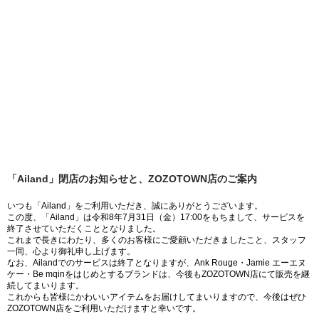
「Ailand」閉店のお知らせと、ZOZOTOWN店のご案内
いつも「Ailand」をご利用いただき、誠にありがとうございます。
この度、「Ailand」は令和8年7月31日（金）17:00をもちまして、サービスを
終了させていただくこととなりました。
これまで長きにわたり、多くのお客様にご愛顧いただきましたこと、スタッフ
一同、心より御礼申し上げます。
なお、Ailandでのサービスは終了となりますが、Ank Rouge・Jamie エーエヌ
ケー・Be mqinをはじめとするブランドは、今後もZOZOTOWN店にて販売を継
続してまいります。
これからも皆様にかわいいアイテムをお届けしてまいりますので、今後はぜひ
ZOZOTOWN店をご利用いただけますと幸いです。