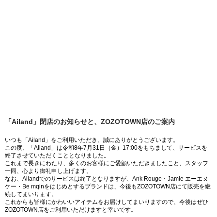
「Ailand」閉店のお知らせと、ZOZOTOWN店のご案内
いつも「Ailand」をご利用いただき、誠にありがとうございます。
この度、「Ailand」は令和8年7月31日（金）17:00をもちまして、サービスを
終了させていただくこととなりました。
これまで長きにわたり、多くのお客様にご愛顧いただきましたこと、スタッフ
一同、心より御礼申し上げます。
なお、Ailandでのサービスは終了となりますが、Ank Rouge・Jamie エーエヌ
ケー・Be mqinをはじめとするブランドは、今後もZOZOTOWN店にて販売を継
続してまいります。
これからも皆様にかわいいアイテムをお届けしてまいりますので、今後はぜひ
ZOZOTOWN店をご利用いただけますと幸いです。