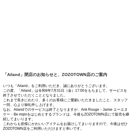
「Ailand」閉店のお知らせと、ZOZOTOWN店のご案内
いつも「Ailand」をご利用いただき、誠にありがとうございます。
この度、「Ailand」は令和8年7月31日（金）17:00をもちまして、サービスを
終了させていただくこととなりました。
これまで長きにわたり、多くのお客様にご愛顧いただきましたこと、スタッフ
一同、心より御礼申し上げます。
なお、Ailandでのサービスは終了となりますが、Ank Rouge・Jamie エーエヌ
ケー・Be mqinをはじめとするブランドは、今後もZOZOTOWN店にて販売を継
続してまいります。
これからも皆様にかわいいアイテムをお届けしてまいりますので、今後はぜひ
ZOZOTOWN店をご利用いただけますと幸いです。