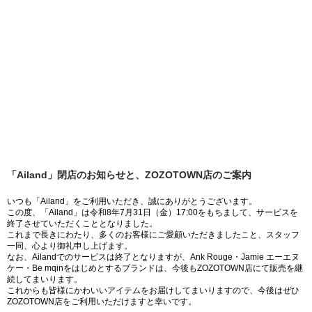
「Ailand」閉店のお知らせと、ZOZOTOWN店のご案内
いつも「Ailand」をご利用いただき、誠にありがとうございます。
この度、「Ailand」は令和8年7月31日（金）17:00をもちまして、サービスを
終了させていただくこととなりました。
これまで長きにわたり、多くのお客様にご愛顧いただきましたこと、スタッフ
一同、心より御礼申し上げます。
なお、Ailandでのサービスは終了となりますが、Ank Rouge・Jamie エーエヌ
ケー・Be mqinをはじめとするブランドは、今後もZOZOTOWN店にて販売を継
続してまいります。
これからも皆様にかわいいアイテムをお届けしてまいりますので、今後はぜひ
ZOZOTOWN店をご利用いただけますと幸いです。