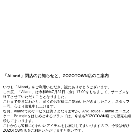
「Ailand」閉店のお知らせと、ZOZOTOWN店のご案内
いつも「Ailand」をご利用いただき、誠にありがとうございます。
この度、「Ailand」は令和8年7月31日（金）17:00をもちまして、サービスを
終了させていただくこととなりました。
これまで長きにわたり、多くのお客様にご愛顧いただきましたこと、スタッフ
一同、心より御礼申し上げます。
なお、Ailandでのサービスは終了となりますが、Ank Rouge・Jamie エーエヌ
ケー・Be mqinをはじめとするブランドは、今後もZOZOTOWN店にて販売を継
続してまいります。
これからも皆様にかわいいアイテムをお届けしてまいりますので、今後はぜひ
ZOZOTOWN店をご利用いただけますと幸いです。