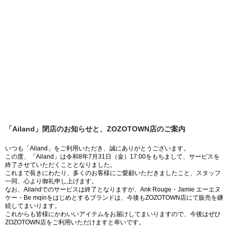
「Ailand」閉店のお知らせと、ZOZOTOWN店のご案内
いつも「Ailand」をご利用いただき、誠にありがとうございます。
この度、「Ailand」は令和8年7月31日（金）17:00をもちまして、サービスを
終了させていただくこととなりました。
これまで長きにわたり、多くのお客様にご愛顧いただきましたこと、スタッフ
一同、心より御礼申し上げます。
なお、Ailandでのサービスは終了となりますが、Ank Rouge・Jamie エーエヌ
ケー・Be mqinをはじめとするブランドは、今後もZOZOTOWN店にて販売を継
続してまいります。
これからも皆様にかわいいアイテムをお届けしてまいりますので、今後はぜひ
ZOZOTOWN店をご利用いただけますと幸いです。