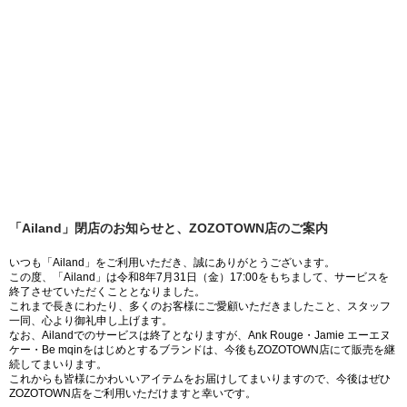
「Ailand」閉店のお知らせと、ZOZOTOWN店のご案内
いつも「Ailand」をご利用いただき、誠にありがとうございます。
この度、「Ailand」は令和8年7月31日（金）17:00をもちまして、サービスを
終了させていただくこととなりました。
これまで長きにわたり、多くのお客様にご愛顧いただきましたこと、スタッフ
一同、心より御礼申し上げます。
なお、Ailandでのサービスは終了となりますが、Ank Rouge・Jamie エーエヌ
ケー・Be mqinをはじめとするブランドは、今後もZOZOTOWN店にて販売を継
続してまいります。
これからも皆様にかわいいアイテムをお届けしてまいりますので、今後はぜひ
ZOZOTOWN店をご利用いただけますと幸いです。