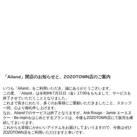
「Ailand」閉店のお知らせと、ZOZOTOWN店のご案内
いつも「Ailand」をご利用いただき、誠にありがとうございます。
この度、「Ailand」は令和8年7月31日（金）17:00をもちまして、サービスを
終了させていただくこととなりました。
これまで長きにわたり、多くのお客様にご愛顧いただきましたこと、スタッフ
一同、心より御礼申し上げます。
なお、Ailandでのサービスは終了となりますが、Ank Rouge・Jamie エーエヌ
ケー・Be mqinをはじめとするブランドは、今後もZOZOTOWN店にて販売を継
続してまいります。
これからも皆様にかわいいアイテムをお届けしてまいりますので、今後はぜひ
ZOZOTOWN店をご利用いただけますと幸いです。