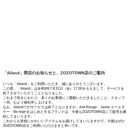
「Ailand」閉店のお知らせと、ZOZOTOWN店のご案内
いつも「Ailand」をご利用いただき、誠にありがとうございます。
この度、「Ailand」は令和8年7月31日（金）17:00をもちまして、サービスを
終了させていただくこととなりました。
これまで長きにわたり、多くのお客様にご愛顧いただきましたこと、スタッフ
一同、心より御礼申し上げます。
なお、Ailandでのサービスは終了となりますが、Ank Rouge・Jamie エーエヌ
ケー・Be mqinをはじめとするブランドは、今後もZOZOTOWN店にて販売を継
続してまいります。
これからも皆様にかわいいアイテムをお届けしてまいりますので、今後はぜひ
ZOZOTOWN店をご利用いただけますと幸いです。