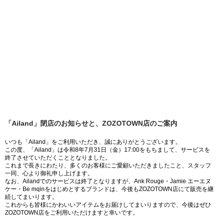
「Ailand」閉店のお知らせと、ZOZOTOWN店のご案内
いつも「Ailand」をご利用いただき、誠にありがとうございます。
この度、「Ailand」は令和8年7月31日（金）17:00をもちまして、サービスを
終了させていただくこととなりました。
これまで長きにわたり、多くのお客様にご愛顧いただきましたこと、スタッフ
一同、心より御礼申し上げます。
なお、Ailandでのサービスは終了となりますが、Ank Rouge・Jamie エーエヌ
ケー・Be mqinをはじめとするブランドは、今後もZOZOTOWN店にて販売を継
続してまいります。
これからも皆様にかわいいアイテムをお届けしてまいりますので、今後はぜひ
ZOZOTOWN店をご利用いただけますと幸いです。