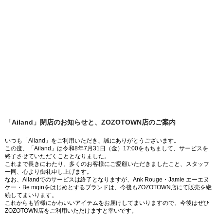
「Ailand」閉店のお知らせと、ZOZOTOWN店のご案内
いつも「Ailand」をご利用いただき、誠にありがとうございます。
この度、「Ailand」は令和8年7月31日（金）17:00をもちまして、サービスを
終了させていただくこととなりました。
これまで長きにわたり、多くのお客様にご愛顧いただきましたこと、スタッフ
一同、心より御礼申し上げます。
なお、Ailandでのサービスは終了となりますが、Ank Rouge・Jamie エーエヌ
ケー・Be mqinをはじめとするブランドは、今後もZOZOTOWN店にて販売を継
続してまいります。
これからも皆様にかわいいアイテムをお届けしてまいりますので、今後はぜひ
ZOZOTOWN店をご利用いただけますと幸いです。