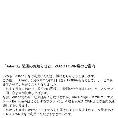
「Ailand」閉店のお知らせと、ZOZOTOWN店のご案内
いつも「Ailand」をご利用いただき、誠にありがとうございます。
この度、「Ailand」は令和8年7月31日（金）17:00をもちまして、サービスを
終了させていただくこととなりました。
これまで長きにわたり、多くのお客様にご愛顧いただきましたこと、スタッフ
一同、心より御礼申し上げます。
なお、Ailandでのサービスは終了となりますが、Ank Rouge・Jamie エーエヌ
ケー・Be mqinをはじめとするブランドは、今後もZOZOTOWN店にて販売を継
続してまいります。
これからも皆様にかわいいアイテムをお届けしてまいりますので、今後はぜひ
ZOZOTOWN店をご利用いただけますと幸いです。