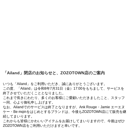
「Ailand」閉店のお知らせと、ZOZOTOWN店のご案内
いつも「Ailand」をご利用いただき、誠にありがとうございます。
この度、「Ailand」は令和8年7月31日（金）17:00をもちまして、サービスを
終了させていただくこととなりました。
これまで長きにわたり、多くのお客様にご愛顧いただきましたこと、スタッフ
一同、心より御礼申し上げます。
なお、Ailandでのサービスは終了となりますが、Ank Rouge・Jamie エーエヌ
ケー・Be mqinをはじめとするブランドは、今後もZOZOTOWN店にて販売を継
続してまいります。
これからも皆様にかわいいアイテムをお届けしてまいりますので、今後はぜひ
ZOZOTOWN店をご利用いただけますと幸いです。