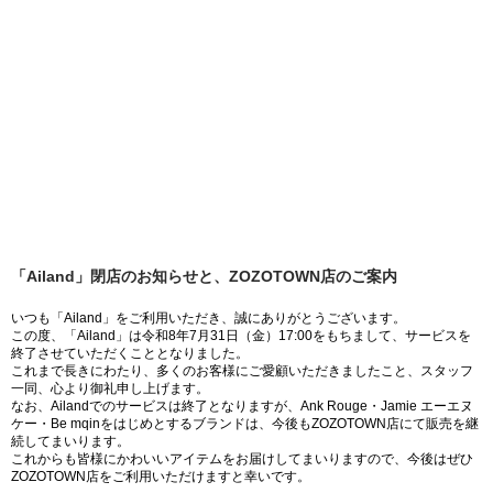
「Ailand」閉店のお知らせと、ZOZOTOWN店のご案内
いつも「Ailand」をご利用いただき、誠にありがとうございます。
この度、「Ailand」は令和8年7月31日（金）17:00をもちまして、サービスを
終了させていただくこととなりました。
これまで長きにわたり、多くのお客様にご愛顧いただきましたこと、スタッフ
一同、心より御礼申し上げます。
なお、Ailandでのサービスは終了となりますが、Ank Rouge・Jamie エーエヌ
ケー・Be mqinをはじめとするブランドは、今後もZOZOTOWN店にて販売を継
続してまいります。
これからも皆様にかわいいアイテムをお届けしてまいりますので、今後はぜひ
ZOZOTOWN店をご利用いただけますと幸いです。