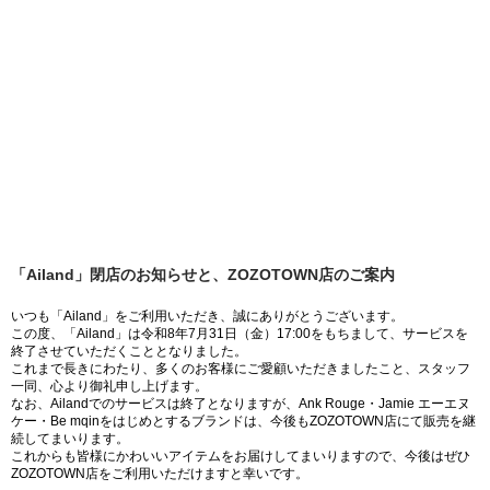
「Ailand」閉店のお知らせと、ZOZOTOWN店のご案内
いつも「Ailand」をご利用いただき、誠にありがとうございます。
この度、「Ailand」は令和8年7月31日（金）17:00をもちまして、サービスを
終了させていただくこととなりました。
これまで長きにわたり、多くのお客様にご愛顧いただきましたこと、スタッフ
一同、心より御礼申し上げます。
なお、Ailandでのサービスは終了となりますが、Ank Rouge・Jamie エーエヌ
ケー・Be mqinをはじめとするブランドは、今後もZOZOTOWN店にて販売を継
続してまいります。
これからも皆様にかわいいアイテムをお届けしてまいりますので、今後はぜひ
ZOZOTOWN店をご利用いただけますと幸いです。