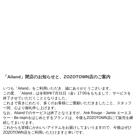
「Ailand」閉店のお知らせと、ZOZOTOWN店のご案内
いつも「Ailand」をご利用いただき、誠にありがとうございます。
この度、「Ailand」は令和8年7月31日（金）17:00をもちまして、サービスを
終了させていただくこととなりました。
これまで長きにわたり、多くのお客様にご愛顧いただきましたこと、スタッフ
一同、心より御礼申し上げます。
なお、Ailandでのサービスは終了となりますが、Ank Rouge・Jamie エーエヌ
ケー・Be mqinをはじめとするブランドは、今後もZOZOTOWN店にて販売を継
続してまいります。
これからも皆様にかわいいアイテムをお届けしてまいりますので、今後はぜひ
ZOZOTOWN店をご利用いただけますと幸いです。