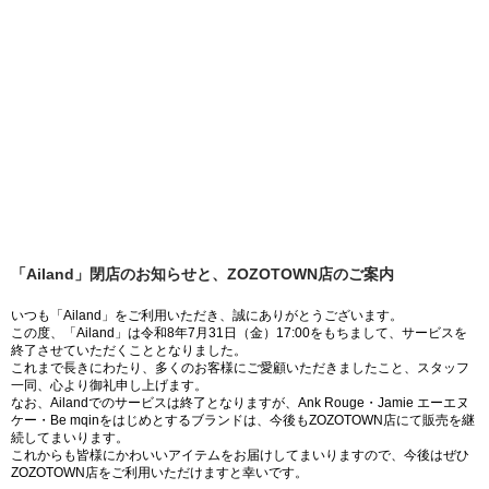
「Ailand」閉店のお知らせと、ZOZOTOWN店のご案内
いつも「Ailand」をご利用いただき、誠にありがとうございます。
この度、「Ailand」は令和8年7月31日（金）17:00をもちまして、サービスを
終了させていただくこととなりました。
これまで長きにわたり、多くのお客様にご愛顧いただきましたこと、スタッフ
一同、心より御礼申し上げます。
なお、Ailandでのサービスは終了となりますが、Ank Rouge・Jamie エーエヌ
ケー・Be mqinをはじめとするブランドは、今後もZOZOTOWN店にて販売を継
続してまいります。
これからも皆様にかわいいアイテムをお届けしてまいりますので、今後はぜひ
ZOZOTOWN店をご利用いただけますと幸いです。