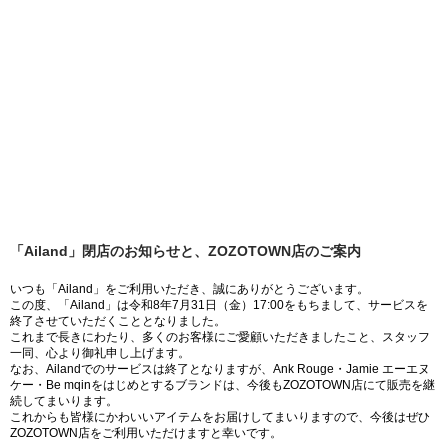
「Ailand」閉店のお知らせと、ZOZOTOWN店のご案内
いつも「Ailand」をご利用いただき、誠にありがとうございます。
この度、「Ailand」は令和8年7月31日（金）17:00をもちまして、サービスを
終了させていただくこととなりました。
これまで長きにわたり、多くのお客様にご愛顧いただきましたこと、スタッフ
一同、心より御礼申し上げます。
なお、Ailandでのサービスは終了となりますが、Ank Rouge・Jamie エーエヌ
ケー・Be mqinをはじめとするブランドは、今後もZOZOTOWN店にて販売を継
続してまいります。
これからも皆様にかわいいアイテムをお届けしてまいりますので、今後はぜひ
ZOZOTOWN店をご利用いただけますと幸いです。