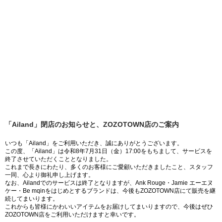
「Ailand」閉店のお知らせと、ZOZOTOWN店のご案内
いつも「Ailand」をご利用いただき、誠にありがとうございます。
この度、「Ailand」は令和8年7月31日（金）17:00をもちまして、サービスを
終了させていただくこととなりました。
これまで長きにわたり、多くのお客様にご愛顧いただきましたこと、スタッフ
一同、心より御礼申し上げます。
なお、Ailandでのサービスは終了となりますが、Ank Rouge・Jamie エーエヌ
ケー・Be mqinをはじめとするブランドは、今後もZOZOTOWN店にて販売を継
続してまいります。
これからも皆様にかわいいアイテムをお届けしてまいりますので、今後はぜひ
ZOZOTOWN店をご利用いただけますと幸いです。