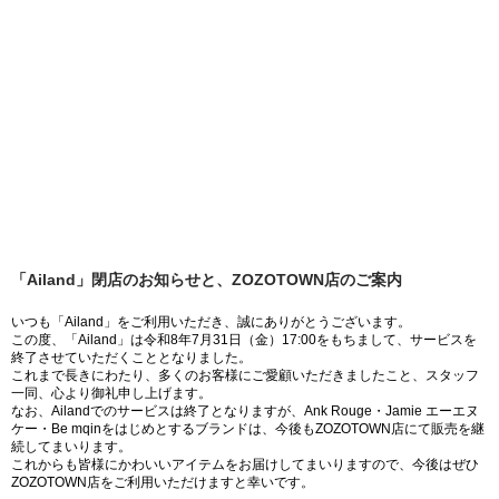
「Ailand」閉店のお知らせと、ZOZOTOWN店のご案内
いつも「Ailand」をご利用いただき、誠にありがとうございます。
この度、「Ailand」は令和8年7月31日（金）17:00をもちまして、サービスを
終了させていただくこととなりました。
これまで長きにわたり、多くのお客様にご愛顧いただきましたこと、スタッフ
一同、心より御礼申し上げます。
なお、Ailandでのサービスは終了となりますが、Ank Rouge・Jamie エーエヌ
ケー・Be mqinをはじめとするブランドは、今後もZOZOTOWN店にて販売を継
続してまいります。
これからも皆様にかわいいアイテムをお届けしてまいりますので、今後はぜひ
ZOZOTOWN店をご利用いただけますと幸いです。