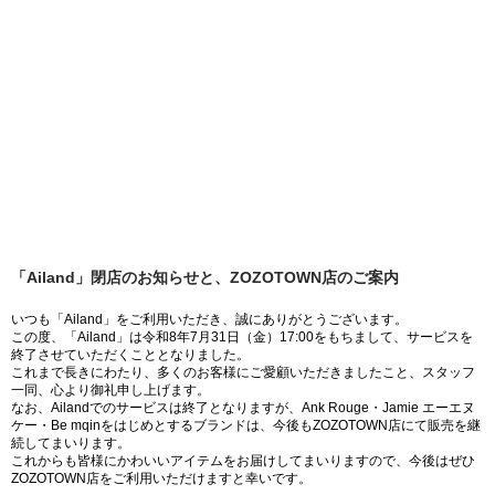
「Ailand」閉店のお知らせと、ZOZOTOWN店のご案内
いつも「Ailand」をご利用いただき、誠にありがとうございます。
この度、「Ailand」は令和8年7月31日（金）17:00をもちまして、サービスを
終了させていただくこととなりました。
これまで長きにわたり、多くのお客様にご愛顧いただきましたこと、スタッフ
一同、心より御礼申し上げます。
なお、Ailandでのサービスは終了となりますが、Ank Rouge・Jamie エーエヌ
ケー・Be mqinをはじめとするブランドは、今後もZOZOTOWN店にて販売を継
続してまいります。
これからも皆様にかわいいアイテムをお届けしてまいりますので、今後はぜひ
ZOZOTOWN店をご利用いただけますと幸いです。