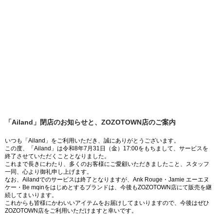
「Ailand」閉店のお知らせと、ZOZOTOWN店のご案内
いつも「Ailand」をご利用いただき、誠にありがとうございます。
この度、「Ailand」は令和8年7月31日（金）17:00をもちまして、サービスを
終了させていただくこととなりました。
これまで長きにわたり、多くのお客様にご愛顧いただきましたこと、スタッフ
一同、心より御礼申し上げます。
なお、Ailandでのサービスは終了となりますが、Ank Rouge・Jamie エーエヌ
ケー・Be mqinをはじめとするブランドは、今後もZOZOTOWN店にて販売を継
続してまいります。
これからも皆様にかわいいアイテムをお届けしてまいりますので、今後はぜひ
ZOZOTOWN店をご利用いただけますと幸いです。