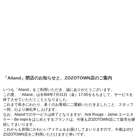
「Ailand」閉店のお知らせと、ZOZOTOWN店のご案内
いつも「Ailand」をご利用いただき、誠にありがとうございます。
この度、「Ailand」は令和8年7月31日（金）17:00をもちまして、サービスを
終了させていただくこととなりました。
これまで長きにわたり、多くのお客様にご愛顧いただきましたこと、スタッフ
一同、心より御礼申し上げます。
なお、Ailandでのサービスは終了となりますが、Ank Rouge・Jamie エーエヌ
ケー・Be mqinをはじめとするブランドは、今後もZOZOTOWN店にて販売を継
続してまいります。
これからも皆様にかわいいアイテムをお届けしてまいりますので、今後はぜひ
ZOZOTOWN店をご利用いただけますと幸いです。