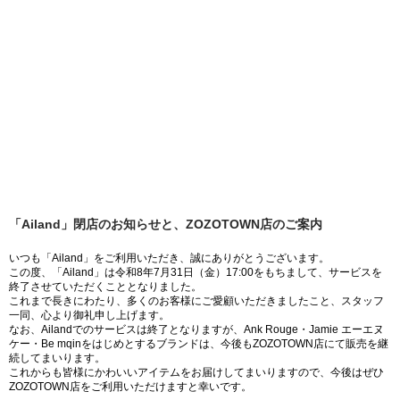
「Ailand」閉店のお知らせと、ZOZOTOWN店のご案内
いつも「Ailand」をご利用いただき、誠にありがとうございます。
この度、「Ailand」は令和8年7月31日（金）17:00をもちまして、サービスを
終了させていただくこととなりました。
これまで長きにわたり、多くのお客様にご愛顧いただきましたこと、スタッフ
一同、心より御礼申し上げます。
なお、Ailandでのサービスは終了となりますが、Ank Rouge・Jamie エーエヌ
ケー・Be mqinをはじめとするブランドは、今後もZOZOTOWN店にて販売を継
続してまいります。
これからも皆様にかわいいアイテムをお届けしてまいりますので、今後はぜひ
ZOZOTOWN店をご利用いただけますと幸いです。