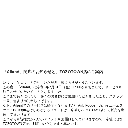
「Ailand」閉店のお知らせと、ZOZOTOWN店のご案内
いつも「Ailand」をご利用いただき、誠にありがとうございます。
この度、「Ailand」は令和8年7月31日（金）17:00をもちまして、サービスを
終了させていただくこととなりました。
これまで長きにわたり、多くのお客様にご愛顧いただきましたこと、スタッフ
一同、心より御礼申し上げます。
なお、Ailandでのサービスは終了となりますが、Ank Rouge・Jamie エーエヌ
ケー・Be mqinをはじめとするブランドは、今後もZOZOTOWN店にて販売を継
続してまいります。
これからも皆様にかわいいアイテムをお届けしてまいりますので、今後はぜひ
ZOZOTOWN店をご利用いただけますと幸いです。