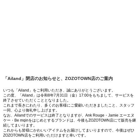
「Ailand」閉店のお知らせと、ZOZOTOWN店のご案内
いつも「Ailand」をご利用いただき、誠にありがとうございます。
この度、「Ailand」は令和8年7月31日（金）17:00をもちまして、サービスを
終了させていただくこととなりました。
これまで長きにわたり、多くのお客様にご愛顧いただきましたこと、スタッフ
一同、心より御礼申し上げます。
なお、Ailandでのサービスは終了となりますが、Ank Rouge・Jamie エーエヌ
ケー・Be mqinをはじめとするブランドは、今後もZOZOTOWN店にて販売を継
続してまいります。
これからも皆様にかわいいアイテムをお届けしてまいりますので、今後はぜひ
ZOZOTOWN店をご利用いただけますと幸いです。