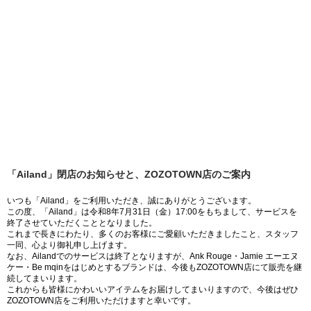
「Ailand」閉店のお知らせと、ZOZOTOWN店のご案内
いつも「Ailand」をご利用いただき、誠にありがとうございます。
この度、「Ailand」は令和8年7月31日（金）17:00をもちまして、サービスを
終了させていただくこととなりました。
これまで長きにわたり、多くのお客様にご愛顧いただきましたこと、スタッフ
一同、心より御礼申し上げます。
なお、Ailandでのサービスは終了となりますが、Ank Rouge・Jamie エーエヌ
ケー・Be mqinをはじめとするブランドは、今後もZOZOTOWN店にて販売を継
続してまいります。
これからも皆様にかわいいアイテムをお届けしてまいりますので、今後はぜひ
ZOZOTOWN店をご利用いただけますと幸いです。