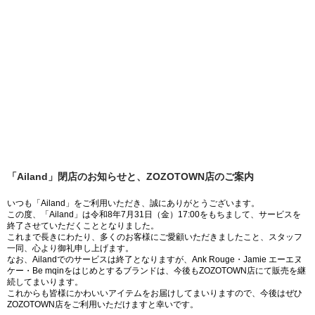
「Ailand」閉店のお知らせと、ZOZOTOWN店のご案内
いつも「Ailand」をご利用いただき、誠にありがとうございます。
この度、「Ailand」は令和8年7月31日（金）17:00をもちまして、サービスを
終了させていただくこととなりました。
これまで長きにわたり、多くのお客様にご愛顧いただきましたこと、スタッフ
一同、心より御礼申し上げます。
なお、Ailandでのサービスは終了となりますが、Ank Rouge・Jamie エーエヌ
ケー・Be mqinをはじめとするブランドは、今後もZOZOTOWN店にて販売を継
続してまいります。
これからも皆様にかわいいアイテムをお届けしてまいりますので、今後はぜひ
ZOZOTOWN店をご利用いただけますと幸いです。