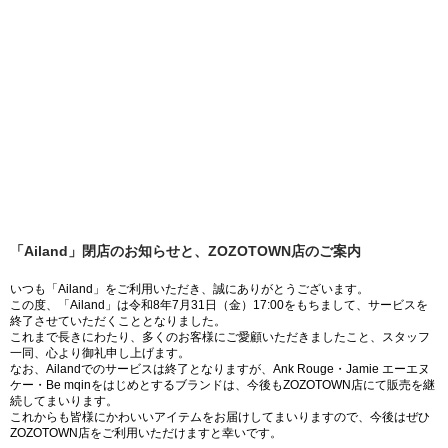
「Ailand」閉店のお知らせと、ZOZOTOWN店のご案内
いつも「Ailand」をご利用いただき、誠にありがとうございます。
この度、「Ailand」は令和8年7月31日（金）17:00をもちまして、サービスを
終了させていただくこととなりました。
これまで長きにわたり、多くのお客様にご愛顧いただきましたこと、スタッフ
一同、心より御礼申し上げます。
なお、Ailandでのサービスは終了となりますが、Ank Rouge・Jamie エーエヌ
ケー・Be mqinをはじめとするブランドは、今後もZOZOTOWN店にて販売を継
続してまいります。
これからも皆様にかわいいアイテムをお届けしてまいりますので、今後はぜひ
ZOZOTOWN店をご利用いただけますと幸いです。