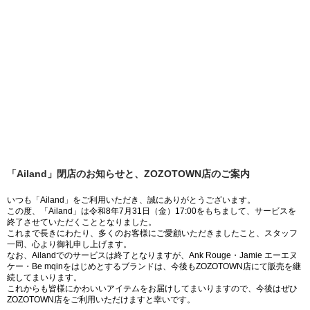
「Ailand」閉店のお知らせと、ZOZOTOWN店のご案内
いつも「Ailand」をご利用いただき、誠にありがとうございます。
この度、「Ailand」は令和8年7月31日（金）17:00をもちまして、サービスを
終了させていただくこととなりました。
これまで長きにわたり、多くのお客様にご愛顧いただきましたこと、スタッフ
一同、心より御礼申し上げます。
なお、Ailandでのサービスは終了となりますが、Ank Rouge・Jamie エーエヌ
ケー・Be mqinをはじめとするブランドは、今後もZOZOTOWN店にて販売を継
続してまいります。
これからも皆様にかわいいアイテムをお届けしてまいりますので、今後はぜひ
ZOZOTOWN店をご利用いただけますと幸いです。